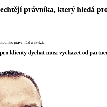
echtějí právníka, který hledá pr
odního práva, fúzí a akvizic.
pro klienty dýchat musí vycházet od partne