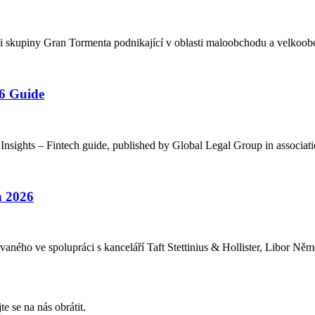
aci skupiny Gran Tormenta podnikající v oblasti maloobchodu a velko
26 Guide
 Insights – Fintech guide, published by Global Legal Group in associat
h 2026
aného ve spolupráci s kanceláří Taft Stettinius & Hollister, Libor Ně
e se na nás obrátit.