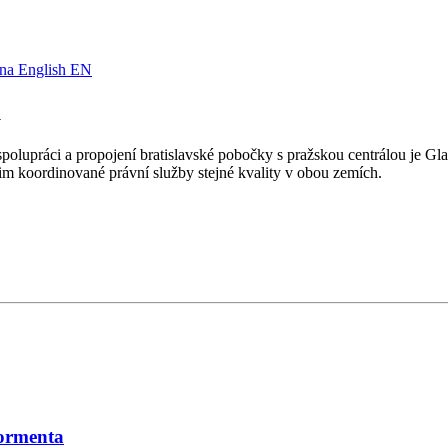
English
EN
u
lupráci a propojení bratislavské pobočky s pražskou centrálou je Gla
jim koordinované právní služby stejné kvality v obou zemích.
Tormenta