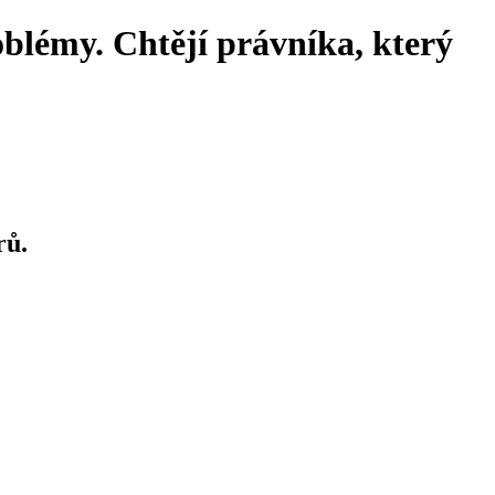
oblémy. Chtějí právníka, který
rů.