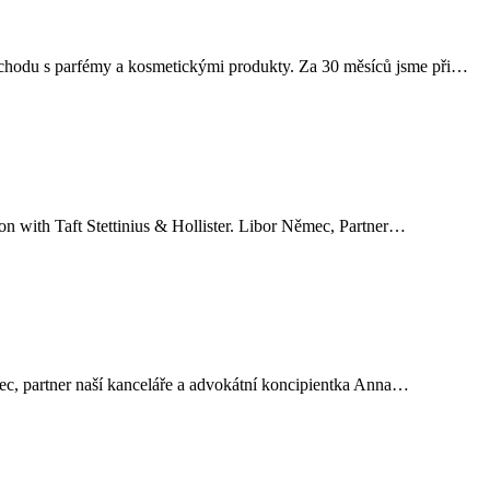
obchodu s parfémy a kosmetickými produkty. Za 30 měsíců jsme při…
ion with Taft Stettinius & Hollister. Libor Němec, Partner…
mec, partner naší kanceláře a advokátní koncipientka Anna…