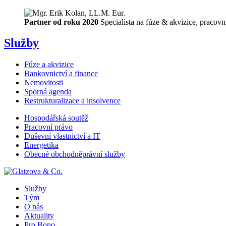
Partner od roku 2020
Specialista na fúze & akvizice, pracov
Služby
Fúze a akvizice
Bankovnictví a finance
Nemovitosti
Sporná agenda
Restrukturalizace a insolvence
Hospodářská soutěž
Pracovní právo
Duševní vlastnictví a IT
Energetika
Obecné obchodněprávní služby
Služby
Tým
O nás
Aktuality
Pro Bono