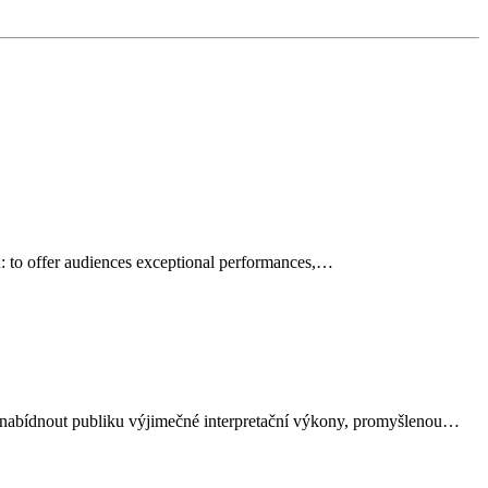
on: to offer audiences exceptional performances,…
u: nabídnout publiku výjimečné interpretační výkony, promyšlenou…