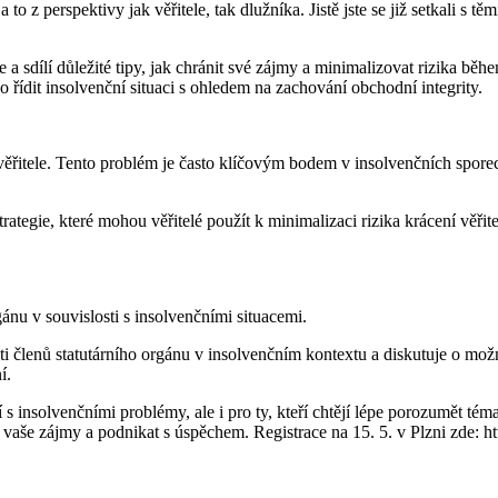
 z perspektivy jak věřitele, tak dlužníka. Jistě jste se již setkali s těm
e a sdílí důležité tipy, jak chránit své zájmy a minimalizovat rizika bě
bo řídit insolvenční situaci s ohledem na zachování obchodní integrity.
í věřitele. Tento problém je často klíčovým bodem v insolvenčních spor
tegie, které mohou věřitelé použít k minimalizaci rizika krácení věřite
ánu v souvislosti s insolvenčními situacemi.
ti členů statutárního orgánu v insolvenčním kontextu a diskutuje o mo
í.
 s insolvenčními problémy, ale i pro ty, kteří chtějí lépe porozumět tém
it vaše zájmy a podnikat s úspěchem. Registrace na 15. 5. v Plzni zd