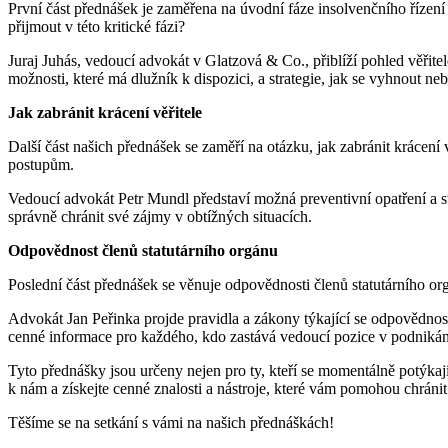
První část přednášek je zaměřena na úvodní fáze insolvenčního řízení a to
přijmout v této kritické fázi?
Juraj Juhás, vedoucí advokát v Glatzová & Co., přiblíží pohled věřitel
možnosti, které má dlužník k dispozici, a strategie, jak se vyhnout ne
Jak zabránit krácení věřitele
Další část našich přednášek se zaměří na otázku, jak zabránit krácen
postupům.
Vedoucí advokát Petr Mundl představí možná preventivní opatření a stra
správně chránit své zájmy v obtížných situacích.
Odpovědnost členů statutárního orgánu
Poslední část přednášek se věnuje odpovědnosti členů statutárního org
Advokát Jan Peřinka projde pravidla a zákony týkající se odpovědnos
cenné informace pro každého, kdo zastává vedoucí pozice v podnikán
Tyto přednášky jsou určeny nejen pro ty, kteří se momentálně potýkají
k nám a získejte cenné znalosti a nástroje, které vám pomohou chrán
Těšíme se na setkání s vámi na našich přednáškách!