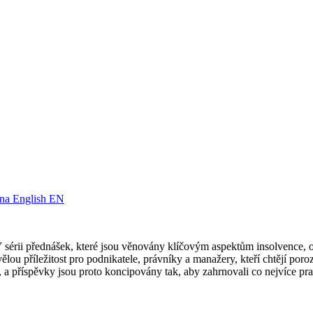
English
EN
Y sérii přednášek, které jsou věnovány klíčovým aspektům insolvence, 
vělou příležitost pro podnikatele, právníky a manažery, kteří chtějí po
í, a příspěvky jsou proto koncipovány tak, aby zahrnovali co nejvíce pr