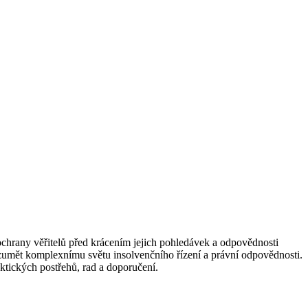
ochrany věřitelů před krácením jejich pohledávek a odpovědnosti
rozumět komplexnímu světu insolvenčního řízení a právní odpovědnosti.
aktických postřehů, rad a doporučení.