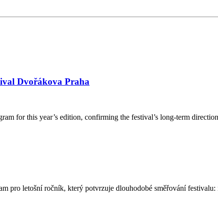
stival Dvořákova Praha
am for this year’s edition, confirming the festival’s long-term directi
am pro letošní ročník, který potvrzuje dlouhodobé směřování festival