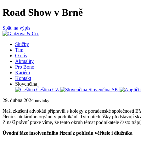
Road Show v Brně
Späť na výpis
Služby
Tím
O nás
Aktuality
Pro Bono
Kariéra
Kontakt
Slovenčina
Čeština
CZ
Slovenčina
SK
29. dubna 2024
novinky
Naši zkušení advokáti připravili s kolegy z poradenské společnosti E
členů statutárního orgánu v podnikání. Tyto přednášky představují sk
Z naší právní praxe víme, že tento okruh témat podnikatele často tráp
Úvodní fáze insolvenčního řízení z pohledu věřitele i dlužníka