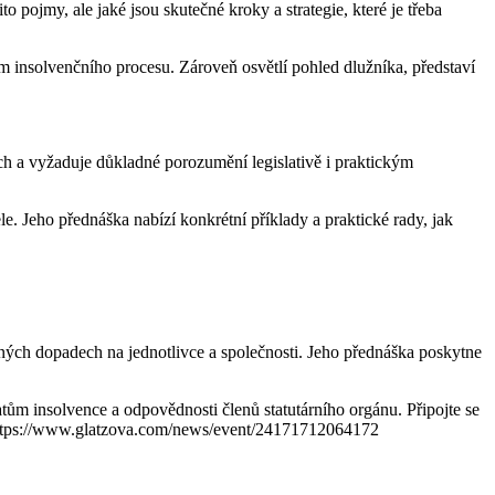
ito pojmy, ale jaké jsou skutečné kroky a strategie, které je třeba
hem insolvenčního procesu. Zároveň osvětlí pohled dlužníka, představí
ech a vyžaduje důkladné porozumění legislativě i praktickým
le. Jeho přednáška nabízí konkrétní příklady a praktické rady, jak
žných dopadech na jednotlivce a společnosti. Jeho přednáška poskytne
atům insolvence a odpovědnosti členů statutárního orgánu. Připojte se
e: https://www.glatzova.com/news/event/24171712064172