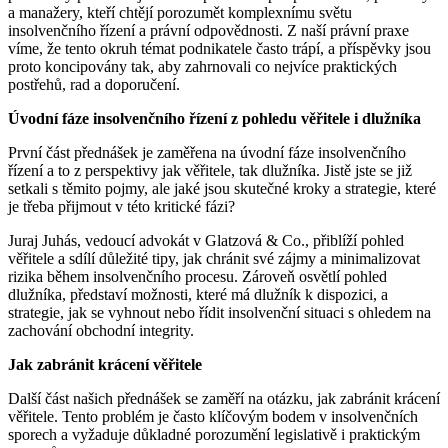
a manažery, kteří chtějí porozumět komplexnímu světu
insolvenčního řízení a právní odpovědnosti. Z naší právní praxe
víme, že tento okruh témat podnikatele často trápí, a příspěvky jsou
proto koncipovány tak, aby zahrnovali co nejvíce praktických
postřehů, rad a doporučení.
Úvodní fáze insolvenčního řízení z pohledu věřitele i dlužníka
První část přednášek je zaměřena na úvodní fáze insolvenčního
řízení a to z perspektivy jak věřitele, tak dlužníka. Jistě jste se již
setkali s těmito pojmy, ale jaké jsou skutečné kroky a strategie, které
je třeba přijmout v této kritické fázi?
Juraj Juhás, vedoucí advokát v Glatzová & Co., přiblíží pohled
věřitele a sdílí důležité tipy, jak chránit své zájmy a minimalizovat
rizika během insolvenčního procesu. Zároveň osvětlí pohled
dlužníka, představí možnosti, které má dlužník k dispozici, a
strategie, jak se vyhnout nebo řídit insolvenční situaci s ohledem na
zachování obchodní integrity.
Jak zabránit krácení věřitele
Další část našich přednášek se zaměří na otázku, jak zabránit krácení
věřitele. Tento problém je často klíčovým bodem v insolvenčních
sporech a vyžaduje důkladné porozumění legislativě i praktickým