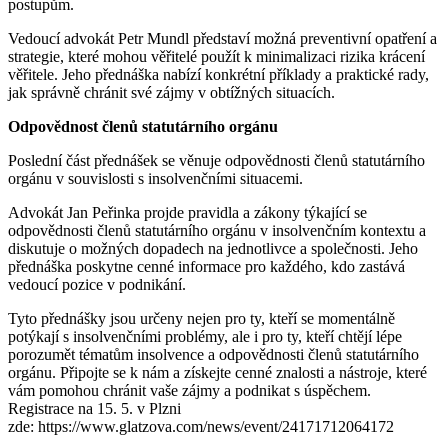
postupům.
Vedoucí advokát Petr Mundl představí možná preventivní opatření a
strategie, které mohou věřitelé použít k minimalizaci rizika krácení
věřitele. Jeho přednáška nabízí konkrétní příklady a praktické rady,
jak správně chránit své zájmy v obtížných situacích.
Odpovědnost členů statutárního orgánu
Poslední část přednášek se věnuje odpovědnosti členů statutárního
orgánu v souvislosti s insolvenčními situacemi.
Advokát Jan Peřinka projde pravidla a zákony týkající se
odpovědnosti členů statutárního orgánu v insolvenčním kontextu a
diskutuje o možných dopadech na jednotlivce a společnosti. Jeho
přednáška poskytne cenné informace pro každého, kdo zastává
vedoucí pozice v podnikání.
Tyto přednášky jsou určeny nejen pro ty, kteří se momentálně
potýkají s insolvenčními problémy, ale i pro ty, kteří chtějí lépe
porozumět tématům insolvence a odpovědnosti členů statutárního
orgánu. Připojte se k nám a získejte cenné znalosti a nástroje, které
vám pomohou chránit vaše zájmy a podnikat s úspěchem.
Registrace na 15. 5. v Plzni
zde: https://www.glatzova.com/news/event/24171712064172