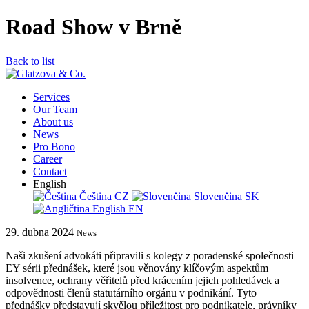
Road Show v Brně
Back to list
Services
Our Team
About us
News
Pro Bono
Career
Contact
English
Čeština
CZ
Slovenčina
SK
English
EN
29. dubna 2024
News
Naši zkušení advokáti připravili s kolegy z poradenské společnosti
EY sérii přednášek, které jsou věnovány klíčovým aspektům
insolvence, ochrany věřitelů před krácením jejich pohledávek a
odpovědnosti členů statutárního orgánu v podnikání. Tyto
přednášky představují skvělou příležitost pro podnikatele, právníky