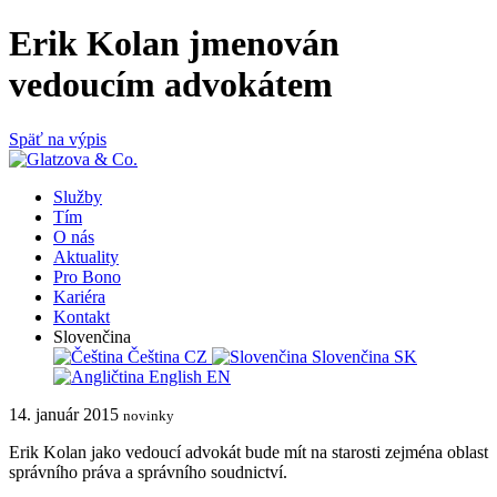
Erik Kolan jmenován
vedoucím advokátem
Späť na výpis
Služby
Tím
O nás
Aktuality
Pro Bono
Kariéra
Kontakt
Slovenčina
Čeština
CZ
Slovenčina
SK
English
EN
14. január 2015
novinky
Erik Kolan jako vedoucí advokát bude mít na starosti zejména oblast
správního práva a správního soudnictví.