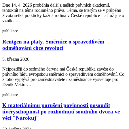
Dne 14. 4. 2026 proběhla další z našich právních akademií,
tentokrát na téma rodinného práva. Téma, se kterým se v průběhu
života setká prakticky každá rodina v České republice – ať už jde o
vznik a…
publikace
Rentgen na platy. Směrnice o spravedlivém
odměňování chce revoluci
5. března 2026
Nejpozději do sedmého června má Česká republika zavést do
právního řádu evropskou směrnici o spravedlivém odměňování. Co
z toho vyplývá pro zaměstnavatele i zaměstnance vysvětluje pro
Deník Vektor…
publikace
K materiálnímu porušení povinnosti posoudit
úvěryschopnost po rozhodnutí soudního dvora ve
věci "Nárokuj"