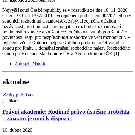
publikace
Nejvyšší soud České republiky se v rozsudku ze dne 18. 11. 2020,
sp. zn. 23 Cdo 1337/2019, uveřejněném pod číslem 90/2021 Sbírky
soudních rozhodnutí a stanovisek, zabýval zejména otázkou
nezávislosti, nestrannosti a nepodjatosti rozhodce, oznamovací
povinnosti rozhodce a zrušení rozhodčího nálezu při porušení této
povinnosti, resp. pro nezpůsobilost rozhodce ve věci rozhodnout. V
uvedené věci se žalobce nejprve žalobou podanou u Obvodního
soudu pro Prahu 1 domáhal zrušení rozhodčího nálezu Rozhodčího
soudu při Hospodářské komoře ČR a Agrární komoře ČR.[1]
Zobraziť článok
aktuálne
všetky publikace
publikace
Právní akademie: Rodinné právo úspěšně proběhla
– záznam je nyní k dispozici
16. dubna 2026