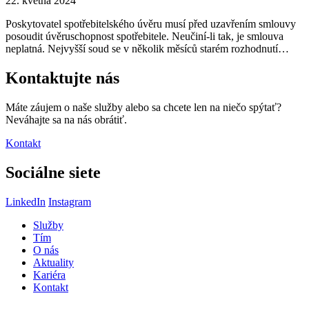
22. května 2024
Poskytovatel spotřebitelského úvěru musí před uzavřením smlouvy
posoudit úvěruschopnost spotřebitele. Neučiní-li tak, je smlouva
neplatná. Nejvyšší soud se v několik měsíců starém rozhodnutí…
Kontaktujte nás
Máte záujem o naše služby alebo sa chcete len na niečo spýtať?
Neváhajte sa na nás obrátiť.
Kontakt
Sociálne siete
LinkedIn
Instagram
Služby
Tím
O nás
Aktuality
Kariéra
Kontakt