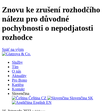
Znovu ke zrušení rozhodčího
nálezu pro důvodné
pochybnosti o nepodjatosti
rozhodce
Späť na výpis
Služby
Tím
O nás
Aktuality
Pro Bono
Kariéra
Kontakt
Slovenčina
Čeština
CZ
Slovenčina
SK
English
EN
16. listopadu 2023