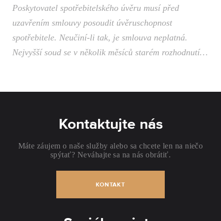
Poskytovatel spotřebitelského úvěru musí před
uzavřením smlouvy posoudit úvěruschopnost
spotřebitele. Neučiní-li tak, je smlouva neplatná.
Nejvyšší soud se v několik měsíců starém rozhodnutí…
Kontaktujte nás
Máte záujem o naše služby alebo sa chcete len na niečo
spýtať? Neváhajte sa na nás obrátiť.
KONTAKT