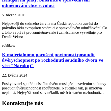
odměňování chce revoluci
5. března 2026
Nejpozději do sedmého června má Česká republika zavést do
právního řádu evropskou směrnici o spravedlivém odměňování. Co
z toho vyplývá pro zaměstnavatele i zaměstnance vysvětluje pro
Deník Vektor…
publikace
K materiálnímu porušení povinnosti posoudit
úvěryschopnost po rozhodnutí soudního dvora ve
věci "Nárokuj"
22. května 2024
Poskytovatel spotřebitelského úvěru musí před uzavřením smlouvy
posoudit úvěruschopnost spotřebitele. Neučiní-li tak, je smlouva
neplatná. Nejvyšší soud se v několik měsíců starém rozhodnutí…
Kontaktujte nás