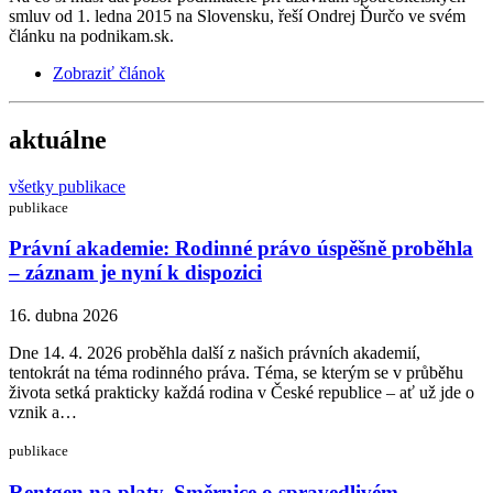
smluv od 1. ledna 2015 na Slovensku, řeší Ondrej Ďurčo ve svém
článku na podnikam.sk.
Zobraziť článok
aktuálne
všetky publikace
publikace
Právní akademie: Rodinné právo úspěšně proběhla
– záznam je nyní k dispozici
16. dubna 2026
Dne 14. 4. 2026 proběhla další z našich právních akademií,
tentokrát na téma rodinného práva. Téma, se kterým se v průběhu
života setká prakticky každá rodina v České republice – ať už jde o
vznik a…
publikace
Rentgen na platy. Směrnice o spravedlivém