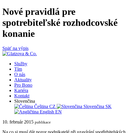
Nové pravidlá pre
spotrebiteľské rozhodcovské
konanie
Späť na výpis
Služby
Tím
O nás
Aktuality
Pro Bono
Kariéra
Kontakt
Slovenčina
Čeština
CZ
Slovenčina
SK
English
EN
10. február 2015
publikace
Na co si musí dát pozor podnikatelé při uzavírání spotřebitelských