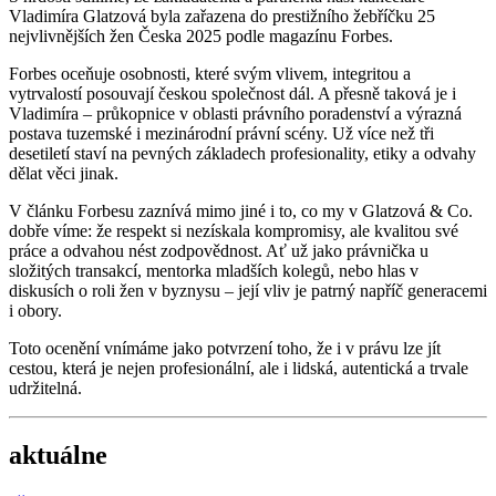
Vladimíra Glatzová byla zařazena do prestižního žebříčku 25
nejvlivnějších žen Česka 2025 podle magazínu Forbes.
Forbes oceňuje osobnosti, které svým vlivem, integritou a
vytrvalostí posouvají českou společnost dál. A přesně taková je i
Vladimíra – průkopnice v oblasti právního poradenství a výrazná
postava tuzemské i mezinárodní právní scény. Už více než tři
desetiletí staví na pevných základech profesionality, etiky a odvahy
dělat věci jinak.
V článku Forbesu zaznívá mimo jiné i to, co my v Glatzová & Co.
dobře víme: že respekt si nezískala kompromisy, ale kvalitou své
práce a odvahou nést zodpovědnost. Ať už jako právnička u
složitých transakcí, mentorka mladších kolegů, nebo hlas v
diskusích o roli žen v byznysu – její vliv je patrný napříč generacemi
i obory.
Toto ocenění vnímáme jako potvrzení toho, že i v právu lze jít
cestou, která je nejen profesionální, ale i lidská, autentická a trvale
udržitelná.
aktuálne