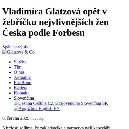
Vladimíra Glatzová opět v
žebříčku nejvlivnějších žen
Česka podle Forbesu
Späť na výpis
Služby
Tím
O nás
Aktuality
Pro Bono
Kariéra
Kontakt
Slovenčina
Čeština
CZ
Slovenčina
SK
English
EN
6. června 2025
novinky
S hrdostí sdílíme, že zakladatelka a partnerka naší kanceláře