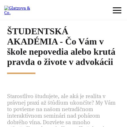
ŠTUDENTSKÁ
AKADÉMIA - Čo Vám v
škole nepovedia alebo krutá
pravda o živote v advokácii
Starostlivo študujete, ale aká je realita v
právnej praxi až štúdium ukončíte? My Vám
to povieme na našom netradičnom
interaktívnom seminári nad pohárom
dobrého vína. Dozviete sa mnoho