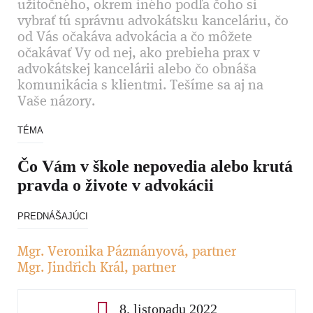
užitočného, okrem iného podľa čoho si
vybrať tú správnu advokátsku kanceláriu, čo
od Vás očakáva advokácia a čo môžete
očakávať Vy od nej, ako prebieha prax v
advokátskej kancelárii alebo čo obnáša
komunikácia s klientmi. Tešíme sa aj na
Vaše názory.
TÉMA
Čo Vám v škole nepovedia alebo krutá
pravda o živote v advokácii
PREDNÁŠAJÚCI
Mgr. Veronika Pázmányová, partner
Mgr. Jindřich Král, partner
8. listopadu 2022