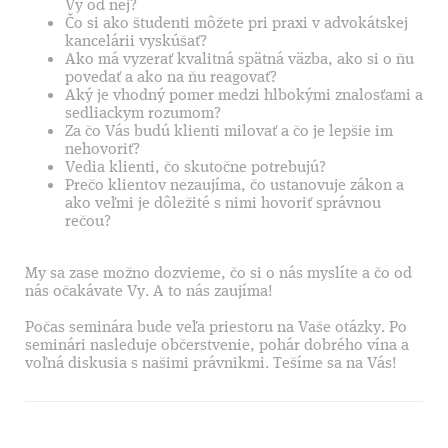
Vy od nej?
Čo si ako študenti môžete pri praxi v advokátskej
kancelárii vyskúšať?
Ako má vyzerať kvalitná spätná väzba, ako si o ňu
povedať a ako na ňu reagovať?
Aký je vhodný pomer medzi hlbokými znalosťami a
sedliackym rozumom?
Za čo Vás budú klienti milovať a čo je lepšie im
nehovoriť?
Vedia klienti, čo skutočne potrebujú?
Prečo klientov nezaujíma, čo ustanovuje zákon a
ako veľmi je dôležité s nimi hovoriť správnou
rečou?
My sa zase možno dozvieme, čo si o nás myslíte a čo od
nás očakávate Vy. A to nás zaujíma!
Počas seminára bude veľa priestoru na Vaše otázky. Po
seminári nasleduje občerstvenie, pohár dobrého vína a
voľná diskusia s našimi právnikmi. Tešíme sa na Vás!