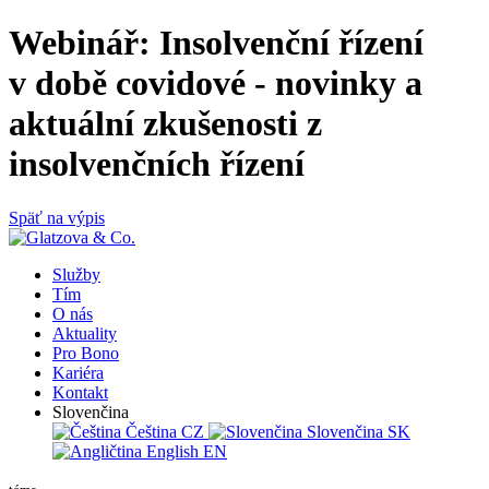
Webinář: Insolvenční řízení
v době covidové - novinky a
aktuální zkušenosti z
insolvenčních řízení
Späť na výpis
Služby
Tím
O nás
Aktuality
Pro Bono
Kariéra
Kontakt
Slovenčina
Čeština
CZ
Slovenčina
SK
English
EN