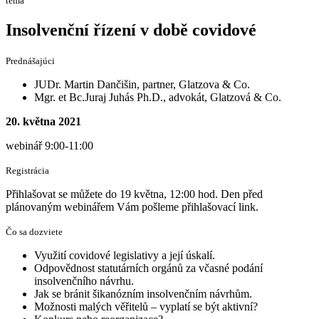
téma
Insolvenční řízení v době covidové
Prednášajúci
JUDr. Martin Dančišin, partner, Glatzova & Co.
Mgr. et Bc.Juraj Juhás Ph.D., advokát, Glatzová & Co.
20. května 2021
webinář 9:00-11:00
Registrácia
Přihlašovat se můžete do 19 května, 12:00 hod. Den před
plánovaným webinářem Vám pošleme přihlašovací link.
Čo sa dozviete
Využití covidové legislativy a její úskalí.
Odpovědnost statutárních orgánů za včasné podání
insolvenčního návrhu.
Jak se bránit šikanózním insolvenčním návrhům.
Možnosti malých věřitelů – vyplatí se být aktivní?