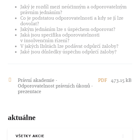
Jaký je rozdíl mezi neúčinným a odporovatelným
právním jednáním?
Co je podstatou odporovatelnosti a kdy se jí lze
dovolat?
Jakým jednáním lze s úspěchem odporovat?
Jaká jsou specifika odporovatelnosti
v insolvenčním řízení?
V jakých lhůtách lze podávat odpůrčí žaloby?
Jaké jsou důsledky úspěchu odpůrčí žaloby?
Právní akademie -
PDF
473.15 kB
Odporovatelnost právních úkonů -
prezentace
aktuálne
VŠETKY AKCIE