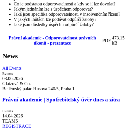
Co je podstatou odporovatelnosti a kdy se jí lze dovolat?
Jakým jednáním lze s úspěchem odporovat?
Jaká jsou specifika odporovatelnosti v insolvenčním řízení?
V jakých lhůtách lze podávat odpůrčí žaloby?
Jaké jsou důsledky úspěchu odpůrčí žaloby?
Právní akademie - Odporovatelnost právních
473.15
PDF
úkonů - prezentace
kB
News
All Events
Events
03.06.
2026
Glatzová & Co.
Betlémský palác Husova 240/5, Praha 1
Právní akademie | Spotřebitelský úvěr dnes a zítra
Events
14.04.
2026
TEAMS
REGISTRACE