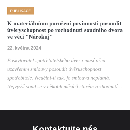
PUBLIKACE
K materiálnímu porušení povinnosti posoudit
úvěryschopnost po rozhodnutí soudního dvora
ve věci "Nárokuj"
22. května 2024
Poskytovatel spotřebitelského úvěru musí před
uzavřením smlouvy posoudit úvěruschopnost
spotřebitele. Neučiní-li tak, je smlouva neplatná.
Nejvyšší soud se v několik měsíců starém rozhodnutí…
Kontaktujte nás