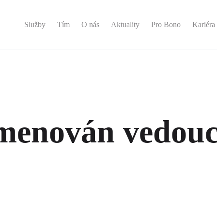
Služby
Tím
O nás
Aktuality
Pro Bono
Kariéra
jmenován vedou