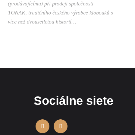
(prodávajícímu) při prodeji společnosti
TONAK, tradičního českého výrobce klobouků s
více než dvousetletou historií…
Sociálne siete