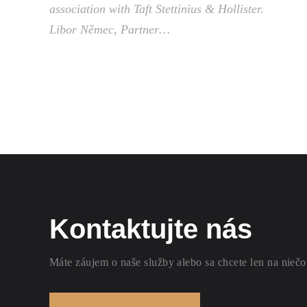
association with Taft Stettinius & Hollister.
Libor Němec, Partner…
Kontaktujte nás
Máte záujem o naše služby alebo sa chcete len na niečo