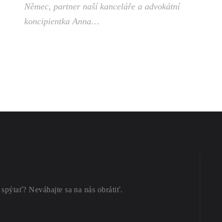
Němec, partner naší kanceláře a advokátní
koncipientka Anna…
 spýtať? Neváhajte sa na nás obrátiť.