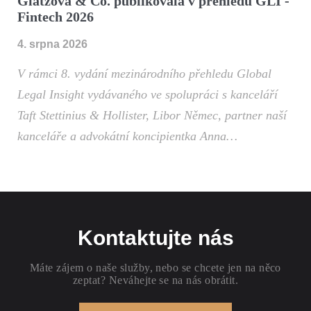
Glatzová & Co. publikovala v přehledu GLI -
Fintech 2026
4. srpna 2026
V rámci 8. vydání mezinárodního přehledu Global
Legal Insight vydávaného ve spolupráci s kanceláří
Taft Stettinius & Hollister, Libor Němec, partner naší
kanceláře a advokátní koncipientka Anna…
Kontaktujte nás
Máte zájem o naše služby, nebo se chcete jen na něco
zeptat? Neváhejte se na nás obrátit.