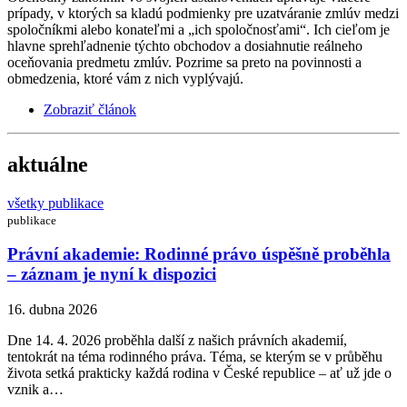
prípady, v ktorých sa kladú podmienky pre uzatváranie zmlúv medzi
spoločníkmi alebo konateľmi a „ich spoločnosťami“. Ich cieľom je
hlavne sprehľadnenie týchto obchodov a dosiahnutie reálneho
oceňovania predmetu zmlúv. Pozrime sa preto na povinnosti a
obmedzenia, ktoré vám z nich vyplývajú.
Zobraziť článok
aktuálne
všetky publikace
publikace
Právní akademie: Rodinné právo úspěšně proběhla
– záznam je nyní k dispozici
16. dubna 2026
Dne 14. 4. 2026 proběhla další z našich právních akademií,
tentokrát na téma rodinného práva. Téma, se kterým se v průběhu
života setká prakticky každá rodina v České republice – ať už jde o
vznik a…