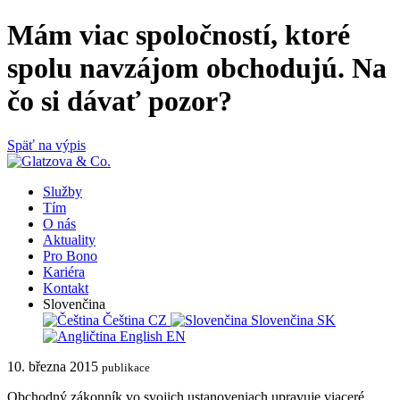
Mám viac spoločností, ktoré
spolu navzájom obchodujú. Na
čo si dávať pozor?
Späť na výpis
Služby
Tím
O nás
Aktuality
Pro Bono
Kariéra
Kontakt
Slovenčina
Čeština
CZ
Slovenčina
SK
English
EN
10. března 2015
publikace
Obchodný zákonník vo svojich ustanoveniach upravuje viaceré