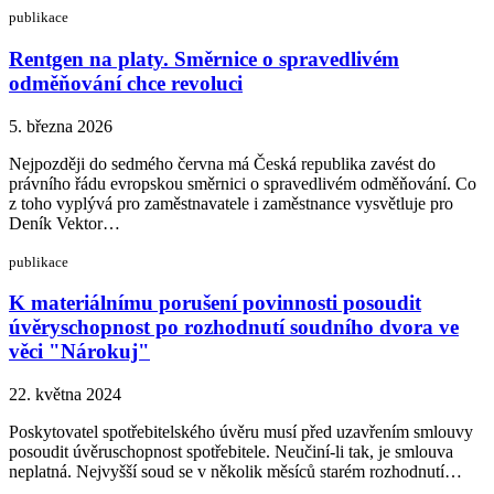
publikace
Rentgen na platy. Směrnice o spravedlivém
odměňování chce revoluci
5. března 2026
Nejpozději do sedmého června má Česká republika zavést do
právního řádu evropskou směrnici o spravedlivém odměňování. Co
z toho vyplývá pro zaměstnavatele i zaměstnance vysvětluje pro
Deník Vektor…
publikace
K materiálnímu porušení povinnosti posoudit
úvěryschopnost po rozhodnutí soudního dvora ve
věci "Nárokuj"
22. května 2024
Poskytovatel spotřebitelského úvěru musí před uzavřením smlouvy
posoudit úvěruschopnost spotřebitele. Neučiní-li tak, je smlouva
neplatná. Nejvyšší soud se v několik měsíců starém rozhodnutí…