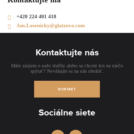
+420 224 401 418
Jan.Losenicky@glatzova.com
Kontaktujte nás
Máte záujem o naše služby alebo sa chcete len na niečo
spýtať? Neváhajte sa na nás obrátiť.
KONTAKT
Sociálne siete