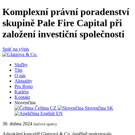
Komplexní právní poradenství
skupině Pale Fire Capital při
založení investiční společnosti
Späť na výpis
Služby
Tím
O nás
Aktuality
Pro Bono
Kariéra
Kontakt
Slovenčina
Čeština
CZ
Slovenčina
SK
English
EN
30. dubna 2024
tlačové správy
Advokátní kancelář Glatzová & Co. úspěšně poskytovala