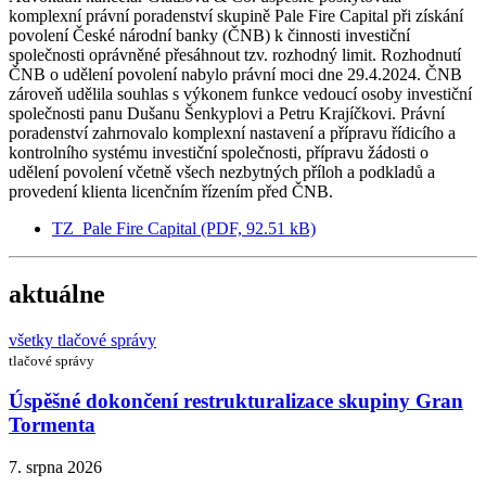
komplexní právní poradenství skupině Pale Fire Capital při získání
povolení České národní banky (ČNB) k činnosti investiční
společnosti oprávněné přesáhnout tzv. rozhodný limit. Rozhodnutí
ČNB o udělení povolení nabylo právní moci dne 29.4.2024. ČNB
zároveň udělila souhlas s výkonem funkce vedoucí osoby investiční
společnosti panu Dušanu Šenkyplovi a Petru Krajíčkovi. Právní
poradenství zahrnovalo komplexní nastavení a přípravu řídicího a
kontrolního systému investiční společnosti, přípravu žádosti o
udělení povolení včetně všech nezbytných příloh a podkladů a
provedení klienta licenčním řízením před ČNB.
TZ_Pale Fire Capital (PDF, 92.51 kB)
aktuálne
všetky tlačové správy
tlačové správy
Úspěšné dokončení restrukturalizace skupiny Gran
Tormenta
7. srpna 2026