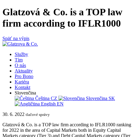
Glatzová & Co. is a TOP law
firm according to IFLR1000
Späť na výpis
Služby
Tím
O nás
Aktuality
Pro Bono
Kariéra
Kontakt
Slovenčina
Čeština
CZ
Slovenčina
SK
English
EN
30. 6. 2022
tlačové správy
Glatzová & Co. is a TOP law firm according to IFLR1000 ranking
for 2022 in the area of Capital Markets both in Equity Capital
Markets category (Tier 3) and Debt Capital Markets category (Tier