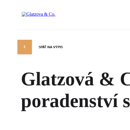
SPÄŤ NA VÝPIS
Glatzová & C
poradenství