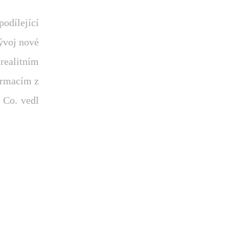
odílející
ývoj nové
realitním
formacím z
 Co. vedl