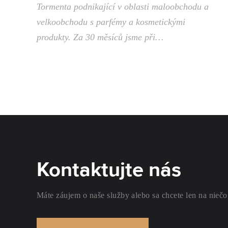
Tormenta podnikající v oblasti maloobchodu a
velkoobchodu s parfémy a kosmetickými
produkty. Za 30 měsíců jsme při…
Kontaktujte nás
Máte záujem o naše služby alebo sa chcete len na niečo