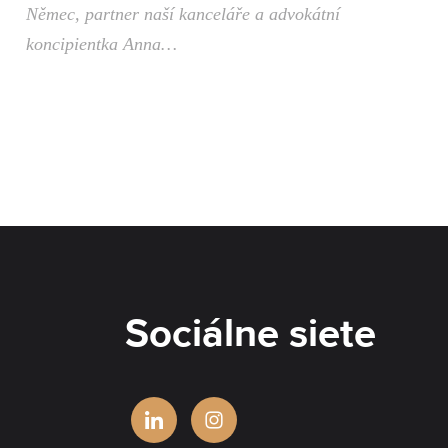
Němec, partner naší kanceláře a advokátní
koncipientka Anna…
Sociálne siete