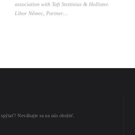
association with Taft Stettinius & Hollister.
Libor Němec, Partner…
 spýtať? Neváhajte sa na nás obrátiť.