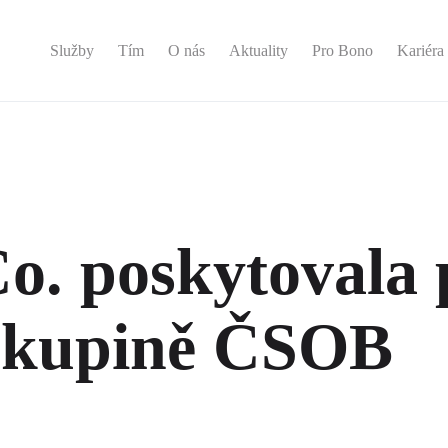
Služby
Tím
O nás
Aktuality
Pro Bono
Kariéra
o. poskytovala 
 skupině ČSOB