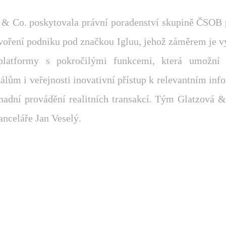
 & Co. poskytovala právní poradenství skupině ČSOB p
tvoření podniku pod značkou Igluu, jehož záměrem je v
 platformy s pokročilými funkcemi, která umožní 
álům i veřejnosti inovativní přístup k relevantním in
snadní provádění realitních transakcí. Tým Glatzová &
anceláře Jan Veselý.