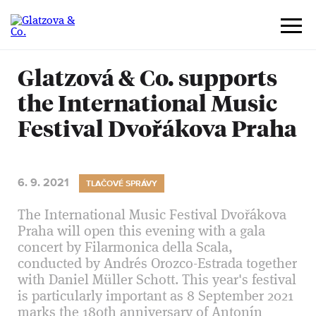
Glatzová & Co. supports
the International Music
Festival Dvořákova Praha
6. 9. 2021
TLAČOVÉ SPRÁVY
The International Music Festival Dvořákova
Praha will open this evening with a gala
concert by Filarmonica della Scala,
conducted by Andrés Orozco-Estrada together
with Daniel Müller Schott. This year's festival
is particularly important as 8 September 2021
marks the 180th anniversary of Antonín