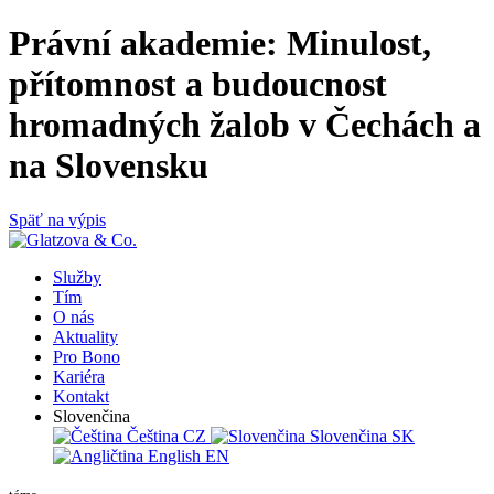
Právní akademie: Minulost,
přítomnost a budoucnost
hromadných žalob v Čechách a
na Slovensku
Späť na výpis
Služby
Tím
O nás
Aktuality
Pro Bono
Kariéra
Kontakt
Slovenčina
Čeština
CZ
Slovenčina
SK
English
EN