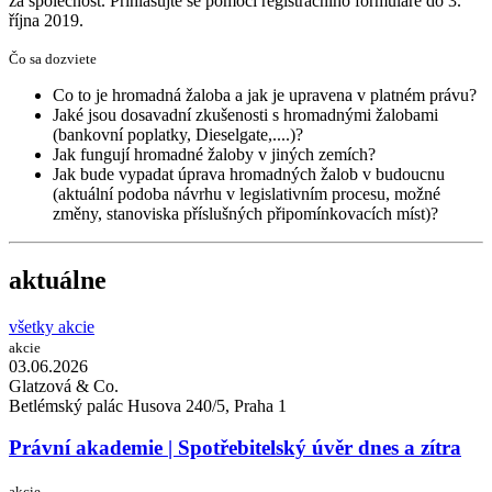
za společnost. Přihlašujte se pomocí registračního formuláře do 3.
října 2019.
Čo sa dozviete
Co to je hromadná žaloba a jak je upravena v platném právu?
Jaké jsou dosavadní zkušenosti s hromadnými žalobami
(bankovní poplatky, Dieselgate,....)?
Jak fungují hromadné žaloby v jiných zemích?
Jak bude vypadat úprava hromadných žalob v budoucnu
(aktuální podoba návrhu v legislativním procesu, možné
změny, stanoviska příslušných připomínkovacích míst)?
aktuálne
všetky akcie
akcie
03.06.
2026
Glatzová & Co.
Betlémský palác Husova 240/5, Praha 1
Právní akademie | Spotřebitelský úvěr dnes a zítra
akcie