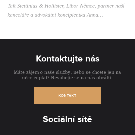
Taft Stettinius & Hollister, Libor Němec, partner naší
kanceláře a advokátní koncipientka Anna…
Kontaktujte nás
Máte zájem o naše služby, nebo se chcete jen na
něco zeptat? Neváhejte se na nás obrátit.
KONTAKT
Sociální sítě