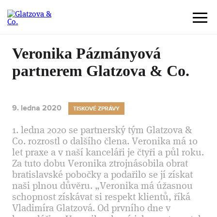
Veronika Pázmányová
partnerem Glatzova & Co.
9. ledna 2020
TISKOVÉ ZPRÁVY
1. ledna 2020 se partnerský tým Glatzova &
Co. rozrostl o dalšího člena. Veronika má 10
let praxe a v naší kanceláři je čtyři a půl roku.
Za tuto dobu Veronika ztrojnásobila obrat
bratislavské pobočky a podařilo se jí získat
naši plnou důvěru. „Veronika má úžasnou
schopnost získávat si respekt klientů, říká
Vladimíra Glatzová. Od prvního dne v