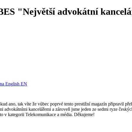
ES "Největší advokátní kancelá
English
EN
kud ano, tak víte že vůbec poprvé tento prestižní magazín připravil pře
tšími advokátními kancelářemi a zároveň jsme jeden ze sedmi ryze český
a to v kategorii Telekomunikace a média. Děkujeme!