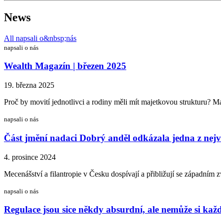
News
All napsali o&nbsp;nás
napsali o nás
Wealth Magazín | březen 2025
19. března 2025
Proč by movití jednotlivci a rodiny měli mít majetkovou strukturu? Ma
napsali o nás
Část jmění nadaci Dobrý anděl odkázala jedna z nejv
4. prosince 2024
Mecenášství a filantropie v Česku dospívají a přibližují se západním 
napsali o nás
Regulace jsou sice někdy absurdní, ale nemůže si každ