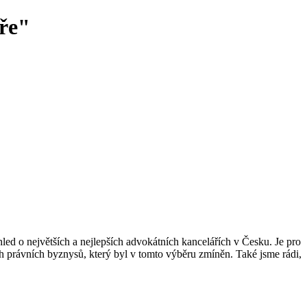
ře"
hled o největších a nejlepších advokátních kancelářích v Česku. Je pro
ch právních byznysů, který byl v tomto výběru zmíněn. Také jsme rádi,