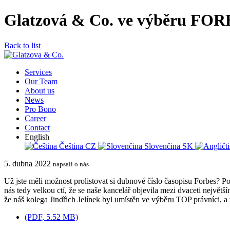
Glatzová & Co. ve výběru FORB
Back to list
Services
Our Team
About us
News
Pro Bono
Career
Contact
English
Čeština
CZ
Slovenčina
SK
5. dubna 2022
napsali o nás
Už jste měli možnost prolistovat si dubnové číslo časopisu Forbes? Po
nás tedy velkou ctí, že se naše kancelář objevila mezi dvaceti nejvě
že náš kolega Jindřich Jelínek byl umístěn ve výběru TOP právníci, 
(PDF, 5.52 MB)