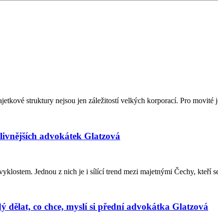
jetkové struktury nejsou jen záležitostí velkých korporací. Pro movité 
livnějších advokátek Glatzová
zvyklostem. Jednou z nich je i sílící trend mezi majetnými Čechy, kteř
ý dělat, co chce, myslí si přední advokátka Glatzová