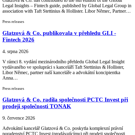
Glatzová & Co. has contributed to the 8th edition of the Global
Legal Insights – Fintech guide, published by Global Legal Group in
association with Taft Stettinius & Hollister. Libor Němec, Partner…
Press releases
Glatzová & Co. publikovala v přehledu GLI -
Fintech 2026
4. srpna 2026
V rámci 8. vydání mezinárodního přehledu Global Legal Insight
vydávaného ve spolupráci s kanceláří Taft Stettinius & Hollister,
Libor Němec, partner naší kanceláře a advokátní koncipientka
Anna…
Press releases
Glatzová & Co. radila společnosti PCTC Invest při
prodeji společnosti TONAK
9. července 2026
Advokátní kancelář Glatzová & Co. poskytla komplexní právní
poradenství PCTC Invest (prodávajícímu) při prodeji společnosti