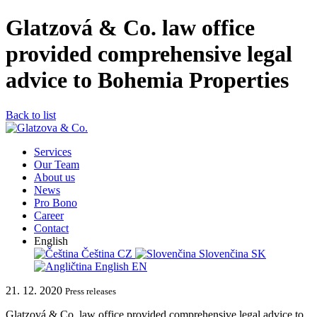
Glatzová & Co. law office
provided comprehensive legal
advice to Bohemia Properties
Back to list
Services
Our Team
About us
News
Pro Bono
Career
Contact
English
Čeština
CZ
Slovenčina
SK
English
EN
21. 12. 2020
Press releases
Glatzová & Co. law office provided comprehensive legal advice to