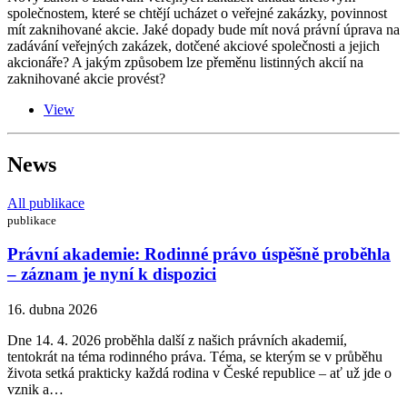
společnostem, které se chtějí ucházet o veřejné zakázky, povinnost
mít zaknihované akcie. Jaké dopady bude mít nová právní úprava na
zadávání veřejných zakázek, dotčené akciové společnosti a jejich
akcionáře? A jakým způsobem lze přeměnu listinných akcií na
zaknihované akcie provést?
View
News
All publikace
publikace
Právní akademie: Rodinné právo úspěšně proběhla
– záznam je nyní k dispozici
16. dubna 2026
Dne 14. 4. 2026 proběhla další z našich právních akademií,
tentokrát na téma rodinného práva. Téma, se kterým se v průběhu
života setká prakticky každá rodina v České republice – ať už jde o
vznik a…