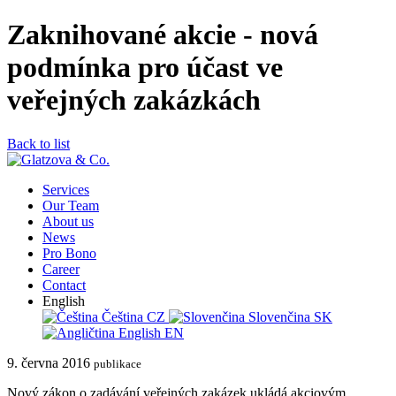
Zaknihované akcie - nová
podmínka pro účast ve
veřejných zakázkách
Back to list
Services
Our Team
About us
News
Pro Bono
Career
Contact
English
Čeština
CZ
Slovenčina
SK
English
EN
9. června 2016
publikace
Nový zákon o zadávání veřejných zakázek ukládá akciovým