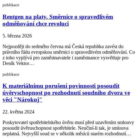
publikace
Rentgen na platy. Směrnice o spravedlivém
odměňování chce revoluci
5. března 2026
Nejpozději do sedmého června má Česká republika zavést do
právního řádu evropskou směrnici o spravedlivém odměňování. Co
z toho vyplývá pro zaměstnavatele i zaměstnance vysvětluje pro
Deník Vektor…
publikace
K materiálnímu porušení povinnosti posoudit
úvěryschopnost po rozhodnutí soudního dvora ve
věci "Nárokuj"
22. května 2024
Poskytovatel spotřebitelského úvěru musí před uzavřením smlouvy
posoudit úvěruschopnost spotřebitele. Neučiní-li tak, je smlouva
neplatná. Nejvyšší soud se v několik měsíců starém rozhodnutí…