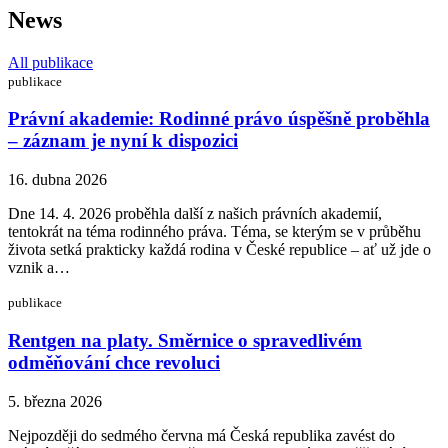
News
All publikace
publikace
Právní akademie: Rodinné právo úspěšně proběhla
– záznam je nyní k dispozici
16. dubna 2026
Dne 14. 4. 2026 proběhla další z našich právních akademií,
tentokrát na téma rodinného práva. Téma, se kterým se v průběhu
života setká prakticky každá rodina v České republice – ať už jde o
vznik a…
publikace
Rentgen na platy. Směrnice o spravedlivém
odměňování chce revoluci
5. března 2026
Nejpozději do sedmého června má Česká republika zavést do