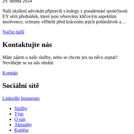
29. dubna 2024
Naši zkušení advokáti připravili s kolegy z poradenské společnosti
EY sérii přednášek, které jsou věnovány klíčovým aspektům
insolvence, ochrany věřitelů před krácením jejich pohledávek a…
Načíst další
Kontaktujte nás
Máte zájem o naše služby, nebo se chcete jen na něco zeptat?
Neváhejte se na nás obrátit.
Kontakt
Sociální sítě
LinkedIn
Instagram
Služby
Tým
O nás
Aktuality
Kariéra