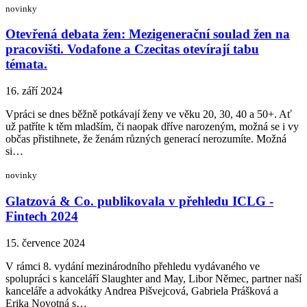
novinky
Otevřená debata žen: Mezigenerační soulad žen na
pracovišti. Vodafone a Czecitas otevírají tabu
témata.
16. září 2024
Vpráci se dnes běžně potkávají ženy ve věku 20, 30, 40 a 50+. Ať
už patříte k těm mladším, či naopak dříve narozeným, možná se i vy
občas přistihnete, že ženám různých generací nerozumíte. Možná
si…
novinky
Glatzová & Co. publikovala v přehledu ICLG -
Fintech 2024
15. července 2024
V rámci 8. vydání mezinárodního přehledu vydávaného ve
spolupráci s kanceláří Slaughter and May, Libor Němec, partner naší
kanceláře a advokátky Andrea Pišvejcová, Gabriela Prášková a
Erika Novotná s…