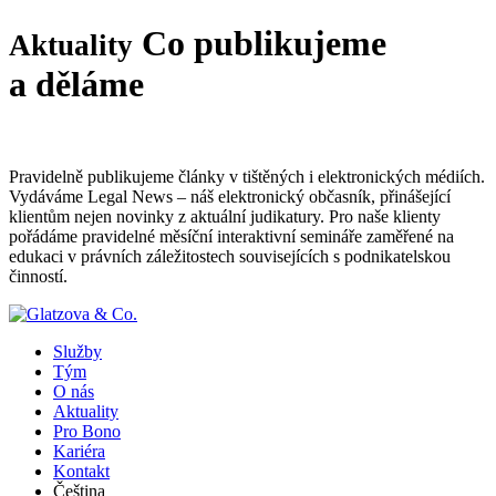
Co publikujeme
Aktuality
a děláme
Pravidelně publikujeme články v tištěných i elektronických médiích.
Vydáváme Legal News – náš elektronický občasník, přinášející
klientům nejen novinky z aktuální judikatury. Pro naše klienty
pořádáme pravidelné měsíční interaktivní semináře zaměřené na
edukaci v právních záležitostech souvisejících s podnikatelskou
činností.
Služby
Tým
O nás
Aktuality
Pro Bono
Kariéra
Kontakt
Čeština