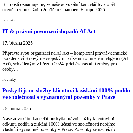
S hrdostí oznamujeme, že naše advokátní kancelář byla opět
oceněna v prestižním žebříčku Chambers Europe 2025.
novinky
IT & právní posouzení dopadů AI Act
17. března 2025
Připravte svou organizaci na AI Act – komplexní právně-technické
poradenství S novým evropským nařízením o umělé inteligenci (AI
Act), schváleným v březnu 2024, přichází zásadní změny pro
osoby…
novinky
Poskytli jsme služby klientovi k získání 100% podílu
ve společnosti s významnými pozemky v Praze
26. února 2025
Naše advokátní kancelář poskytla právní služby klientovi při
odkupu podílu a získání 100% účasti ve společnosti nepřímo
vlastnící významné pozemky v Praze. Pozemky se nachází v