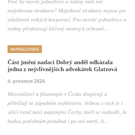
Proč by movití jednotlivci a rodiny měli mít
majetkovou strukturu? Majetkové struktury nejsou jen
záležitostí velkých korporací. Pro movité jednotlivce a
rodiny představují klíčový nástroj k ochraně…
NAPSALI O NÁS
Část jmění nadaci Dobrý anděl odkázala
jedna z nejvlivnějších advokátek Glatzová
4. prosince 2024
Mecenášství a filantropie v Česku dospívají a
přibližují se západním zvyklostem. Jednou z nich je i
sílící trend mezi majetnými Čechy, kteří se rozhodli, že
budou potřebným pomáhat i po své smrti. A…