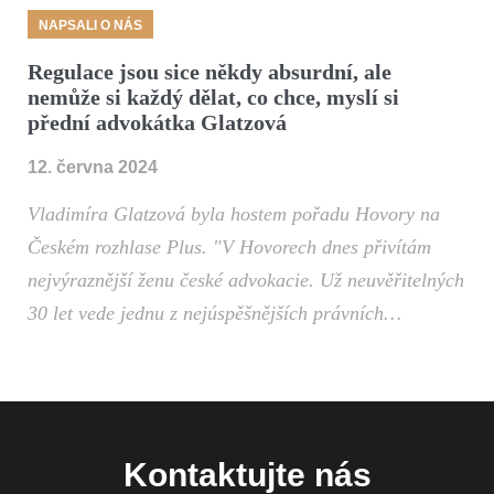
NAPSALI O NÁS
Regulace jsou sice někdy absurdní, ale
nemůže si každý dělat, co chce, myslí si
přední advokátka Glatzová
12. června 2024
Vladimíra Glatzová byla hostem pořadu Hovory na
Českém rozhlase Plus. "V Hovorech dnes přivítám
nejvýraznější ženu české advokacie. Už neuvěřitelných
30 let vede jednu z nejúspěšnějších právních…
Kontaktujte nás