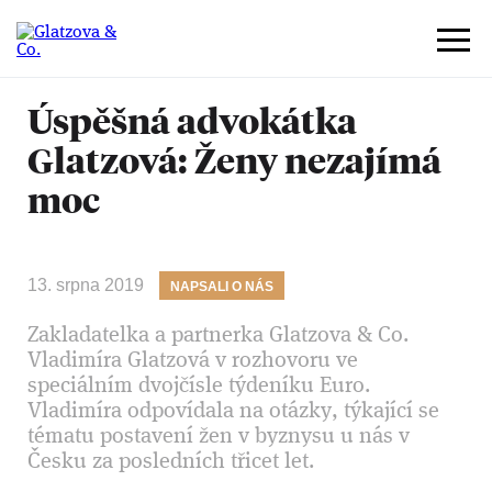
Úspěšná advokátka
Glatzová: Ženy nezajímá
moc
13. srpna 2019
NAPSALI O NÁS
Zakladatelka a partnerka Glatzova & Co.
Vladimíra Glatzová v rozhovoru ve
speciálním dvojčísle týdeníku Euro.
Vladimíra odpovídala na otázky, týkající se
tématu postavení žen v byznysu u nás v
Česku za posledních třicet let.