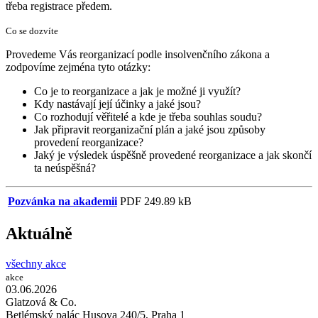
třeba registrace předem.
Co se dozvíte
Provedeme Vás reorganizací podle insolvenčního zákona a
zodpovíme zejména tyto otázky:
Co je to reorganizace a jak je možné ji využít?
Kdy nastávají její účinky a jaké jsou?
Co rozhodují věřitelé a kde je třeba souhlas soudu?
Jak připravit reorganizační plán a jaké jsou způsoby
provedení reorganizace?
Jaký je výsledek úspěšně provedené reorganizace a jak skončí
ta neúspěšná?
Pozvánka na akademii
PDF
249.89 kB
Aktuálně
všechny akce
akce
03.06.
2026
Glatzová & Co.
Betlémský palác Husova 240/5, Praha 1