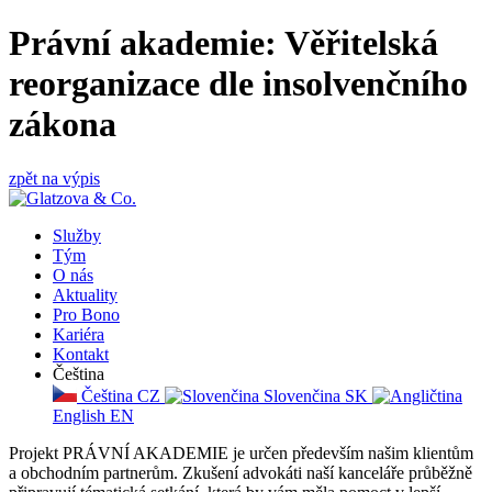
Právní akademie: Věřitelská
reorganizace dle insolvenčního
zákona
zpět na výpis
Služby
Tým
O nás
Aktuality
Pro Bono
Kariéra
Kontakt
Čeština
Čeština
CZ
Slovenčina
SK
English
EN
Projekt PRÁVNÍ AKADEMIE je určen především našim klientům
a obchodním partnerům. Zkušení advokáti naší kanceláře průběžně