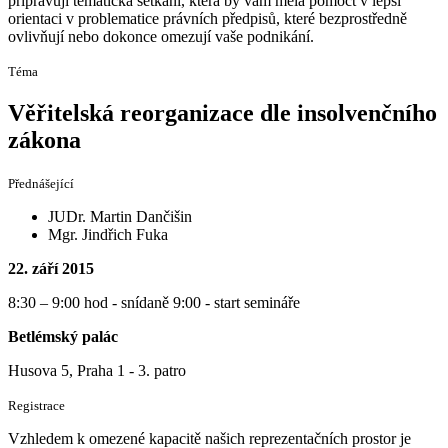
připravují tématická setkání, která by vám měla pomoct v lepší
orientaci v problematice právních předpisů, které bezprostředně
ovlivňují nebo dokonce omezují vaše podnikání.
Téma
Věřitelská reorganizace dle insolvenčního
zákona
Přednášející
JUDr. Martin Dančišin
Mgr. Jindřich Fuka
22. září 2015
8:30 – 9:00 hod - snídaně 9:00 - start semináře
Betlémský palác
Husova 5, Praha 1 - 3. patro
Registrace
Vzhledem k omezené kapacitě našich reprezentačních prostor je