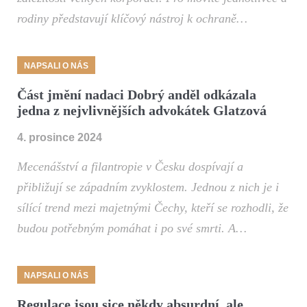
rodiny představují klíčový nástroj k ochraně…
NAPSALI O NÁS
Část jmění nadaci Dobrý anděl odkázala
jedna z nejvlivnějších advokátek Glatzová
4. prosince 2024
Mecenášství a filantropie v Česku dospívají a
přibližují se západním zvyklostem. Jednou z nich je i
sílící trend mezi majetnými Čechy, kteří se rozhodli, že
budou potřebným pomáhat i po své smrti. A…
NAPSALI O NÁS
Regulace jsou sice někdy absurdní, ale