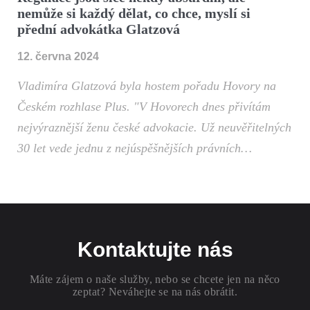
nemůže si každý dělat, co chce, myslí si
přední advokátka Glatzová
12. června 2024
Vladimíra Glatzová byla hostem pořadu Hovory na
Českém rozhlase Plus. "V Hovorech dnes přivítám
nejvýraznější ženu české advokacie. Už neuvěřitelných
30 let vede jednu z nejúspěšnějších právních…
Kontaktujte nás
Máte zájem o naše služby, nebo se chcete jen na něco
zeptat? Neváhejte se na nás obrátit.