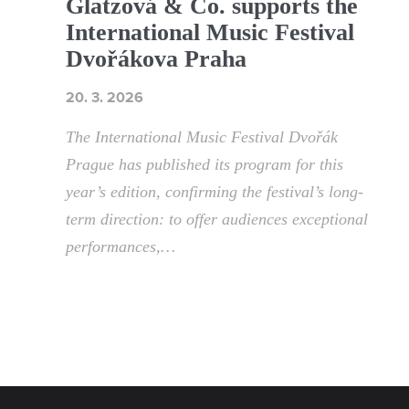
Glatzová & Co. supports the
International Music Festival
Dvořákova Praha
20. 3. 2026
The International Music Festival Dvořák
Prague has published its program for this
year’s edition, confirming the festival’s long-
term direction: to offer audiences exceptional
performances,…