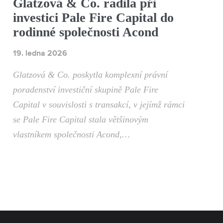
Glatzová & Co. radila při
investici Pale Fire Capital do
rodinné společnosti Acond
19. ledna 2026
Glatzová & Co. poskytla komplexní právní
poradenství investiční skupině Pale Fire
Capital v souvislosti s transakcí, v jejímž rámci
se Pale Fire Capital stala většinovým
vlastníkem společnosti Acond,…