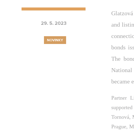
Glatzová
29. 5. 2023
and listi
connecti
NOVINKY
bonds is
The bond
National
became e
Partner L
supported 
Tornová, M
Prague, M