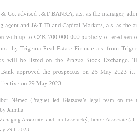
 & Co. advised J&T BANKA, a.s. as the manager, admi
ng agent and J&T IB and Capital Markets, a.s. as the a
on with up to CZK 700 000 000 publicly offered senio
sued by Trigema Real Estate Finance a.s. from Trige
s will be listed on the Prague Stock Exchange. 
 Bank approved the prospectus on 26 May 2023 its
ffective on 29 May 2023.
ibor Němec (Prague) led Glatzova’s legal team on the t
by Jarmila
anaging Associate, and Jan Losenický, Junior Associate (all
ay 29th 2023