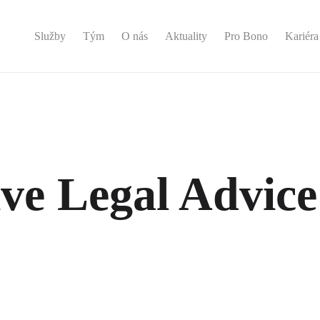
Služby
Tým
O nás
Aktuality
Pro Bono
Kariéra
e Legal Advice