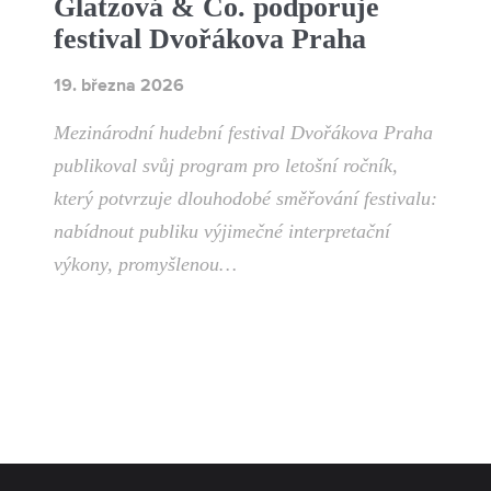
Glatzová & Co. podporuje
festival Dvořákova Praha
19. března 2026
Mezinárodní hudební festival Dvořákova Praha
publikoval svůj program pro letošní ročník,
který potvrzuje dlouhodobé směřování festivalu:
nabídnout publiku výjimečné interpretační
výkony, promyšlenou…