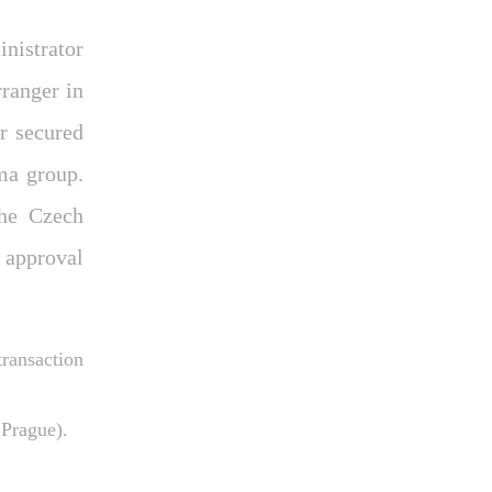
nistrator
rranger in
r secured
ma group.
The Czech
 approval
ransaction
 Prague).