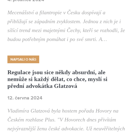
Mecenášství a filantropie v Česku dospívají a
přibližují se západním zvyklostem. Jednou z nich je i
sílící trend mezi majetnými Čechy, kteří se rozhodli, že
budou potřebným pomáhat i po své smrti. A…
NAPSALI O NÁS
Regulace jsou sice někdy absurdní, ale
nemůže si každý dělat, co chce, myslí si
přední advokátka Glatzová
12. června 2024
Vladimíra Glatzová byla hostem pořadu Hovory na
Českém rozhlase Plus. "V Hovorech dnes přivítám
nejvýraznější ženu české advokacie. Už neuvěřitelných