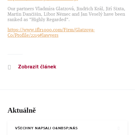
Our partners Vladmíra Glatzová, Jindřich Král, Jiří Sixta,
Martin Dančišin, Libor Němec and Jan Veselý have been
ranked as "Highly Regarded".
https://www.iflr1000.com/Firm/Glatzova-
Co/Profile/2219#lawyers
Zobrazit článek
Aktuálně
VŠECHNY NAPSALI O&NBSP;NÁS