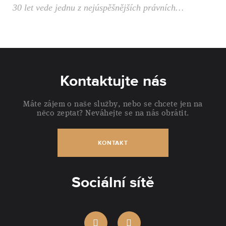
30 let vede jednu z nejúspěšnějších právních…
Kontaktujte nás
Máte zájem o naše služby, nebo se chcete jen na
něco zeptat? Neváhejte se na nás obrátit.
KONTAKT
Sociální sítě