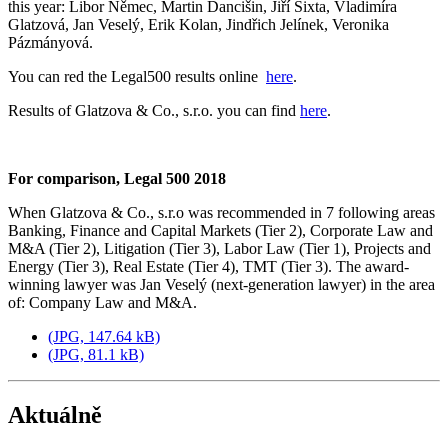
this year: Libor Němec, Martin Dancišin, Jiří Sixta, Vladimíra
Glatzová, Jan Veselý, Erik Kolan, Jindřich Jelínek, Veronika
Pázmányová.
You can red the Legal500 results online
here
.
Results of Glatzova & Co., s.r.o. you can find
here
.
For comparison, Legal 500 2018
When Glatzova & Co., s.r.o was recommended in 7 following areas
Banking, Finance and Capital Markets (Tier 2), Corporate Law and
M&A (Tier 2), Litigation (Tier 3), Labor Law (Tier 1), Projects and
Energy (Tier 3), Real Estate (Tier 4), TMT (Tier 3). The award-
winning lawyer was Jan Veselý (next-generation lawyer) in the area
of: Company Law and M&A.
(JPG, 147.64 kB)
(JPG, 81.1 kB)
Aktuálně