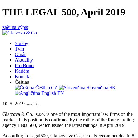
THE LEGAL 500, April 2019
zpět na výpis
Služby
Tým
O nás
Aktuality
Pro Bono
Kariéra
Kontakt
Čeština
Čeština
CZ
Slovenčina
SK
English
EN
10. 5. 2019
novinky
Glatzova & Co., s.r.o. is one of the most important law firms on the
market. This position is confirmed by the rating of the foreign rating
agency Legal500, which issued the latest raitings in April 2019.
According to Legal500, Glatzova & Co., s.r.o. is recommended in 8