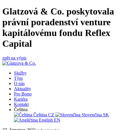
Glatzová & Co. poskytovala
právní poradenství venture
kapitálovému fondu Reflex
Capital
zpět na výpis
Služby
Tým
O nás
Aktuality
Pro Bono
Kariéra
Kontakt
Čeština
Čeština
CZ
Slovenčina
SK
English
EN
27. července 2021