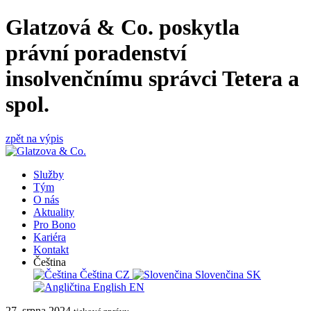
Glatzová & Co. poskytla
právní poradenství
insolvenčnímu správci Tetera a
spol.
zpět na výpis
Služby
Tým
O nás
Aktuality
Pro Bono
Kariéra
Kontakt
Čeština
Čeština
CZ
Slovenčina
SK
English
EN
27. srpna 2024