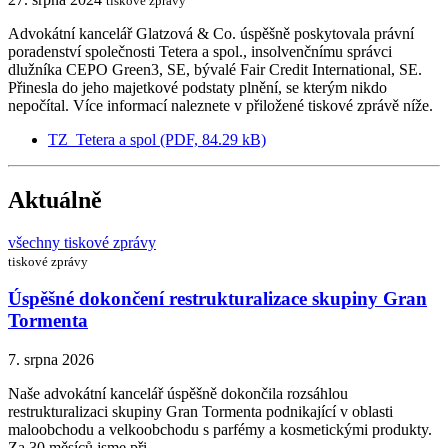
tiskové zprávy
Advokátní kancelář Glatzová & Co. úspěšně poskytovala právní
poradenství společnosti Tetera a spol., insolvenčnímu správci
dlužníka CEPO Green3, SE, bývalé Fair Credit International, SE.
Přinesla do jeho majetkové podstaty plnění, se kterým nikdo
nepočítal. Více informací naleznete v přiložené tiskové zprávě níže.
TZ_Tetera a spol (PDF, 84.29 kB)
Aktuálně
všechny tiskové zprávy
tiskové zprávy
Úspěšné dokončení restrukturalizace skupiny Gran
Tormenta
7. srpna 2026
Naše advokátní kancelář úspěšně dokončila rozsáhlou
restrukturalizaci skupiny Gran Tormenta podnikající v oblasti
maloobchodu a velkoobchodu s parfémy a kosmetickými produkty.
Za 30 měsíců jsme při…