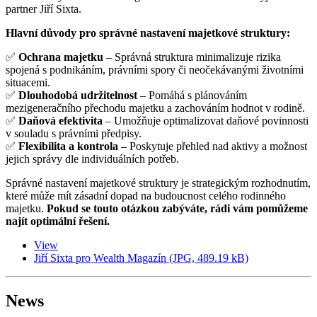
partner Jiří Sixta.
Hlavní důvody pro správné nastavení majetkové struktury:
✅
Ochrana majetku
– Správná struktura minimalizuje rizika
spojená s podnikáním, právními spory či neočekávanými životními
situacemi.
✅
Dlouhodobá udržitelnost
– Pomáhá s plánováním
mezigeneračního přechodu majetku a zachováním hodnot v rodině.
✅
Daňová efektivita
– Umožňuje optimalizovat daňové povinnosti
v souladu s právními předpisy.
✅
Flexibilita a kontrola
– Poskytuje přehled nad aktivy a možnost
jejich správy dle individuálních potřeb.
Správné nastavení majetkové struktury je strategickým rozhodnutím,
které může mít zásadní dopad na budoucnost celého rodinného
majetku.
Pokud se touto otázkou zabýváte, rádi vám pomůžeme
najít optimální řešení.
View
Jiří Sixta pro Wealth Magazín (JPG, 489.19 kB)
News