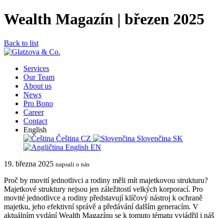
Wealth Magazín | březen 2025
Back to list
Services
Our Team
About us
News
Pro Bono
Career
Contact
English
Čeština
CZ
Slovenčina
SK
English
EN
19. března 2025
napsali o nás
Proč by movití jednotlivci a rodiny měli mít majetkovou strukturu?
Majetkové struktury nejsou jen záležitostí velkých korporací. Pro
movité jednotlivce a rodiny představují klíčový nástroj k ochraně
majetku, jeho efektivní správě a předávání dalším generacím. V
aktuálním vydání Wealth Magazínu se k tomuto tématu vyjádřil i náš