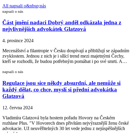
All napsali o&nbsp;nás
napsali o nás
Část jmění nadaci Dobrý anděl odkázala jedna z
nejvlivnějších advokátek Glatzová
4. prosince 2024
Mecenášství a filantropie v Česku dospívají a přibližují se západním
zvyklostem. Jednou z nich je i sílící trend mezi majetnými Čechy,
kteří se rozhodli, že budou potřebným pomáhat i po své smrti. A…
napsali o nás
Regulace jsou sice někdy absurdní, ale nemůže si
každý dělat, co chce, myslí si přední advokátka
Glatzová
12. června 2024
Vladimíra Glatzová byla hostem pořadu Hovory na Českém
rozhlase Plus. "V Hovorech dnes přivítám nejvýraznější ženu české
advokacie. Už neuvěřitelných 30 let vede jednu z nejúspěšnějších