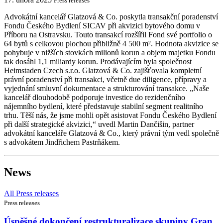
Press releases
Advokátní kancelář Glatzová & Co. poskytla transakční poradenství
Fondu Českého Bydlení SICAV při akvizici bytového domu v
Příboru na Ostravsku. Touto transakcí rozšířil Fond své portfolio o
64 bytů s celkovou plochou přibližně 4 500 m². Hodnota akvizice se
pohybuje v nižších stovkách milionů korun a objem majetku Fondu
tak dosáhl 1,1 miliardy korun. Prodávajícím byla společnost
Heimstaden Czech s.r.o. Glatzová & Co. zajišťovala kompletní
právní poradenství při transakci, včetně due diligence, přípravy a
vyjednání smluvní dokumentace a strukturování transakce. „Naše
kancelář dlouhodobě podporuje investice do rezidenčního
nájemního bydlení, které představuje stabilní segment realitního
trhu. Těší nás, že jsme mohli opět asistovat Fondu Českého Bydlení
při další strategické akvizici,“ uvedl Martin Dančišin, partner
advokátní kanceláře Glatzová & Co., který právní tým vedl společně
s advokátem Jindřichem Pastrňákem.
News
All Press releases
Press releases
Úspěšné dokončení restrukturalizace skupiny Gran