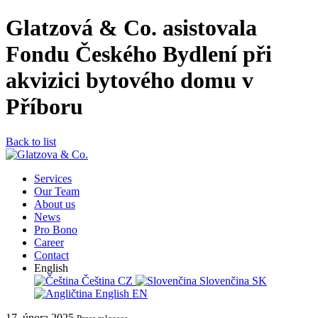
Glatzová & Co. asistovala
Fondu Českého Bydlení při
akvizici bytového domu v
Příboru
Back to list
Services
Our Team
About us
News
Pro Bono
Career
Contact
English
Čeština
CZ
Slovenčina
SK
English
EN
17. února 2025