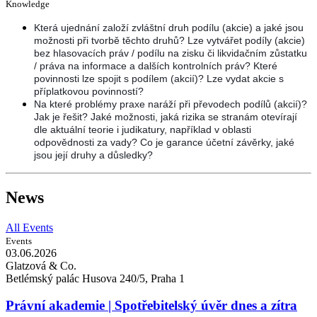
Knowledge
Která ujednání založí zvláštní druh podílu (akcie) a jaké jsou
možnosti při tvorbě těchto druhů? Lze vytvářet podíly (akcie)
bez hlasovacích práv / podílu na zisku či likvidačním zůstatku
/ práva na informace a dalších kontrolních práv? Které
povinnosti lze spojit s podílem (akcií)? Lze vydat akcie s
příplatkovou povinností?
Na které problémy praxe naráží při převodech podílů (akcií)?
Jak je řešit? Jaké možnosti, jaká rizika se stranám otevírají
dle aktuální teorie i judikatury, například v oblasti
odpovědnosti za vady? Co je garance účetní závěrky, jaké
jsou její druhy a důsledky?
News
All Events
Events
03.06.
2026
Glatzová & Co.
Betlémský palác Husova 240/5, Praha 1
Právní akademie | Spotřebitelský úvěr dnes a zítra