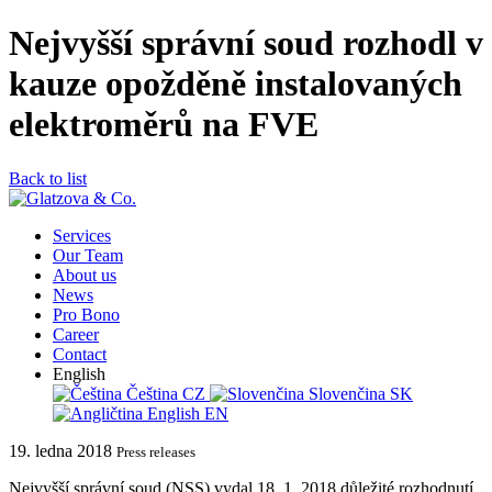
Nejvyšší správní soud rozhodl v
kauze opožděně instalovaných
elektroměrů na FVE
Back to list
Services
Our Team
About us
News
Pro Bono
Career
Contact
English
Čeština
CZ
Slovenčina
SK
English
EN
19. ledna 2018
Press releases
Nejvyšší správní soud (NSS) vydal 18. 1. 2018 důležité rozhodnutí