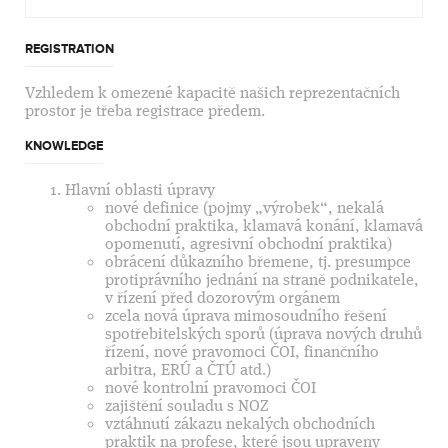
REGISTRATION
Vzhledem k omezené kapacitě našich reprezentačních
prostor je třeba registrace předem.
KNOWLEDGE
Hlavní oblasti úpravy
nové definice (pojmy „výrobek“, nekalá
obchodní praktika, klamavá konání, klamavá
opomenutí, agresivní obchodní praktika)
obrácení důkazního břemene, tj. presumpce
protiprávního jednání na straně podnikatele,
v řízení před dozorovým orgánem
zcela nová úprava mimosoudního řešení
spotřebitelských sporů (úprava nových druhů
řízení, nové pravomoci ČOI, finančního
arbitra, ERÚ a ČTÚ atd.)
nové kontrolní pravomoci ČOI
zajištění souladu s NOZ
vztáhnutí zákazu nekalých obchodních
praktik na profese, které jsou upraveny