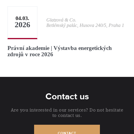
04.03.
Glatzová & Co.
2026
Betlémský palác, Husova 240/5, Praha 1
Právní akademie | Výstavba energetických
zdrojů v roce 2026
Contact us
Are you interested in our services? Do not hesitate
to contact us.
CONTACT