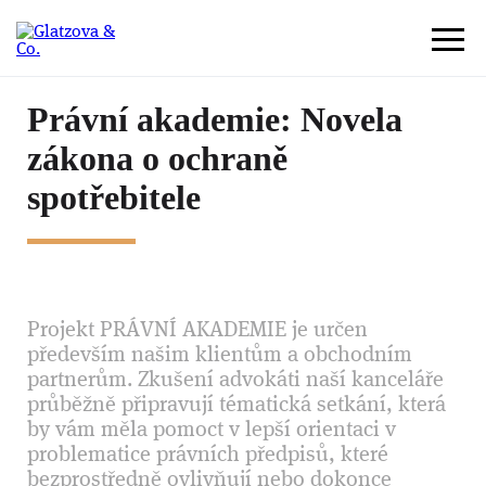
Právní akademie: Novela
zákona o ochraně
spotřebitele
Projekt PRÁVNÍ AKADEMIE je určen
především našim klientům a obchodním
partnerům. Zkušení advokáti naší kanceláře
průběžně připravují tématická setkání, která
by vám měla pomoct v lepší orientaci v
problematice právních předpisů, které
bezprostředně ovlivňují nebo dokonce