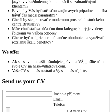
jazykov v každodennej komunikácii so zahraničnými
klientami?
Bavilo by Vás byť súčasťou zaujímavých prípadov a nie iba
tráviť čas medzi paragrafmi?
Chceli by ste pracovať v modernom prostredí historického
centra Bratislavy?
Máte chuť stať sa súčasťou tímu kolegov, ktorý je vedený
špičkami vo Vašom odbore?
Chcete byť nadpriemerne finančne ohodnotení a využívať
rozsiahlu škálu benefitov?
We offer
Ak ste sa v tom našli a študujete právo na VŠ, pošlite nám
svoje CV na hr.sk@glatzova.com.
Vaše CV sa u nás nestratí a Vy sa u nás nájdete.
Send us your CV
Jméno a příjmení
Email
Telefon
+ Attach CV