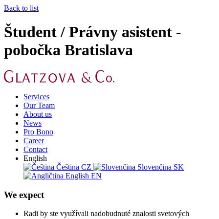
Back to list
Študent / Právny asistent -
pobočka Bratislava
Services
Our Team
About us
News
Pro Bono
Career
Contact
English
Čeština
CZ
Slovenčina
SK
English
EN
We expect
Radi by ste využívali nadobudnuté znalosti svetových