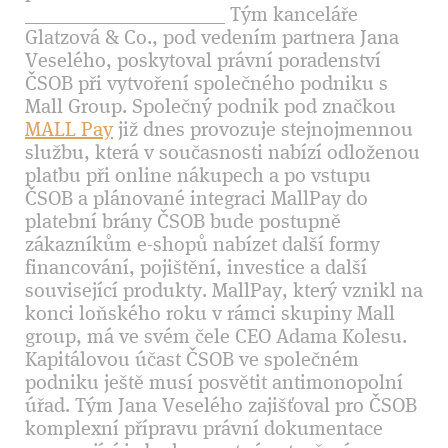
____________________ Tým kanceláře
Glatzová & Co., pod vedením partnera Jana
Veselého, poskytoval právní poradenství
ČSOB při vytvoření společného podniku s
Mall Group. Společný podnik pod značkou
MALL Pay
již dnes provozuje stejnojmennou
službu, která v současnosti nabízí odloženou
platbu při online nákupech a po vstupu
ČSOB a plánované integraci MallPay do
platební brány ČSOB bude postupně
zákazníkům e-shopů nabízet další formy
financování, pojištění, investice a další
související produkty. MallPay, který vznikl na
konci loňského roku v rámci skupiny Mall
group, má ve svém čele CEO Adama Kolesu.
Kapitálovou účast ČSOB ve společném
podniku ještě musí posvětit antimonopolní
úřad. Tým Jana Veselého zajišťoval pro ČSOB
komplexní přípravu právní dokumentace