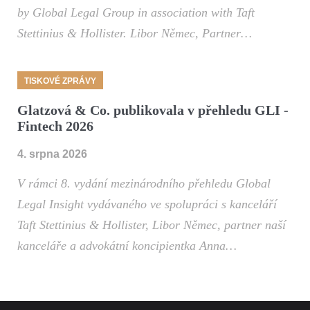
by Global Legal Group in association with Taft
Stettinius & Hollister. Libor Němec, Partner…
TISKOVÉ ZPRÁVY
Glatzová & Co. publikovala v přehledu GLI -
Fintech 2026
4. srpna 2026
V rámci 8. vydání mezinárodního přehledu Global
Legal Insight vydávaného ve spolupráci s kanceláří
Taft Stettinius & Hollister, Libor Němec, partner naší
kanceláře a advokátní koncipientka Anna…