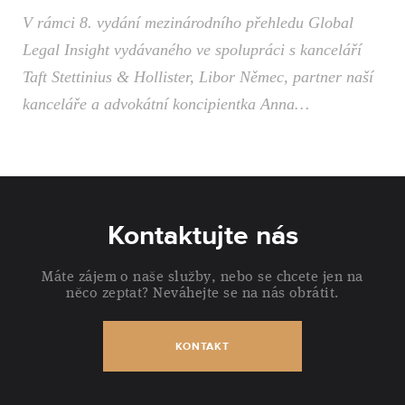
V rámci 8. vydání mezinárodního přehledu Global
Legal Insight vydávaného ve spolupráci s kanceláří
Taft Stettinius & Hollister, Libor Němec, partner naší
kanceláře a advokátní koncipientka Anna…
Kontaktujte nás
Máte zájem o naše služby, nebo se chcete jen na
něco zeptat? Neváhejte se na nás obrátit.
KONTAKT