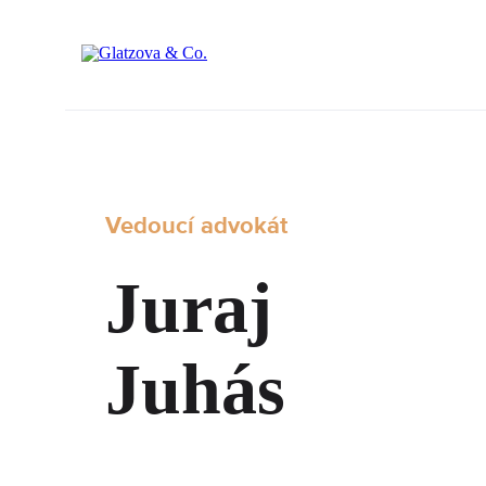
Vedoucí advokát
Juraj
Juhás