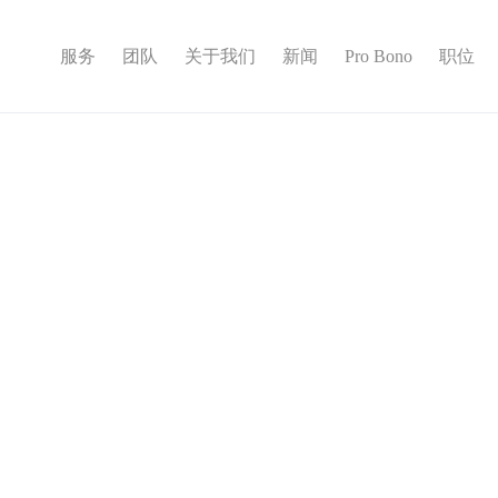
服务
团队
关于我们
新闻
Pro Bono
职位