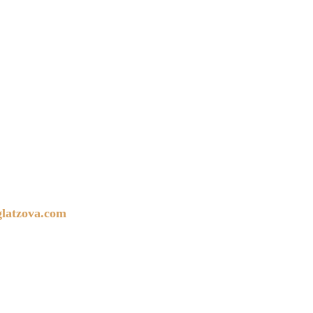
glatzova.com