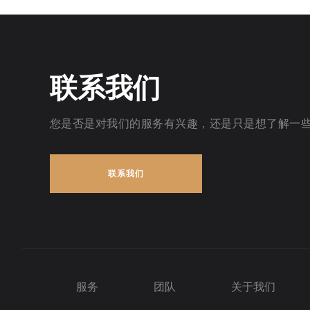
联系我们
您是否是对我们的服务有兴趣，还是只是想了解一
联系我们
服务
团队
关于我们